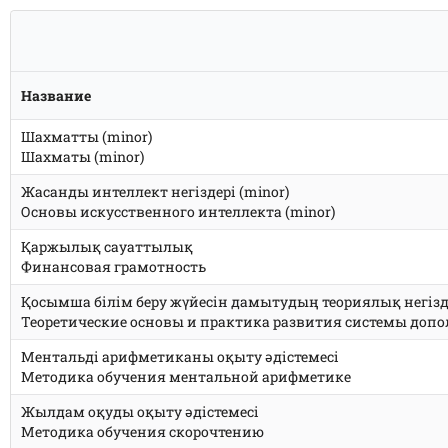
Перейти
к
содержимому
Название
Шахматты (minor)
Шахматы (minor)
Жасанды интеллект негіздері (minor)
Основы искусственного интеллекта (minor)
Қаржылық сауаттылық
Финансовая грамотность
Қосымша білім беру жүйесін дамытудың теориялық негізд
Теоретические основы и практика развития системы доп
Ментальді арифметиканы оқыту әдістемесі
Методика обучения ментальной арифметике
Жылдам оқуды оқыту әдістемесі
Методика обучения скорочтению