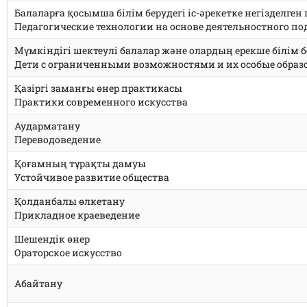
Балаларға қосымша білім берудегі іс-әрекетке негізделге
Педагогические технологии на основе деятельностного п
Мүмкіндігі шектеулі балалар және олардың ерекше білім б
Дети с ограниченными возможностями и их особые образ
Қазіргі заманғы өнер практикасы
Практики современного искусства
Аударматану
Переводоведение
Қоғамның тұрақты дамуы
Устойчивое развитие общества
Қолданбалы өлкетану
Прикладное краеведение
Шешендік өнер
Ораторское искусство
Абайтану