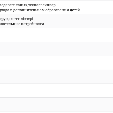
н педагогикалық технологиялар
одхода в дополнительном образовании детей
еру қажеттіліктері
овательные потребности